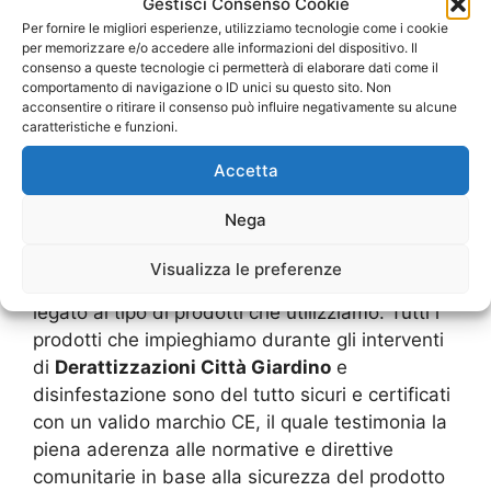
I prodotti di qualità
Gestisci Consenso Cookie
Per fornire le migliori esperienze, utilizziamo tecnologie come i cookie
per memorizzare e/o accedere alle informazioni del dispositivo. Il
consenso a queste tecnologie ci permetterà di elaborare dati come il
comportamento di navigazione o ID unici su questo sito. Non
acconsentire o ritirare il consenso può influire negativamente su alcune
caratteristiche e funzioni.
Accetta
derattizzazioni su Città Giardino
Nega
Uno dei motivi che rende la nostra azienda di
Derattizzazioni Città Giardino
e
Visualizza le preferenze
disinfestazione così apprezzata dalla clientela è
legato al tipo di prodotti che utilizziamo. Tutti i
prodotti che impieghiamo durante gli interventi
di
Derattizzazioni Città Giardino
e
disinfestazione sono del tutto sicuri e certificati
con un valido marchio CE, il quale testimonia la
piena aderenza alle normative e direttive
comunitarie in base alla sicurezza del prodotto