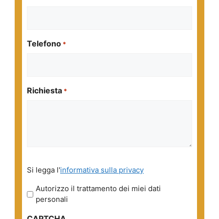
Telefono
*
Richiesta
*
Si
Si legga l'
informativa sulla privacy
legga
l'informativa
Autorizzo il trattamento dei miei dati
sulla
personali
privacy
CAPTCHA