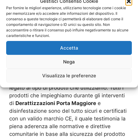
I prodotti di qualità
Gestisci Consenso Cookie
Per fornire le migliori esperienze, utilizziamo tecnologie come i cookie
per memorizzare e/o accedere alle informazioni del dispositivo. Il
consenso a queste tecnologie ci permetterà di elaborare dati come il
comportamento di navigazione o ID unici su questo sito. Non
acconsentire o ritirare il consenso può influire negativamente su alcune
caratteristiche e funzioni.
Accetta
derattizzazioni su Porta Maggiore
Nega
Uno dei motivi che rende la nostra azienda di
Derattizzazioni Porta Maggiore
e
Visualizza le preferenze
disinfestazione così apprezzata dalla clientela è
legato al tipo di prodotti che utilizziamo. Tutti i
prodotti che impieghiamo durante gli interventi
di
Derattizzazioni Porta Maggiore
e
disinfestazione sono del tutto sicuri e certificati
con un valido marchio CE, il quale testimonia la
piena aderenza alle normative e direttive
comunitarie in base alla sicurezza del prodotto