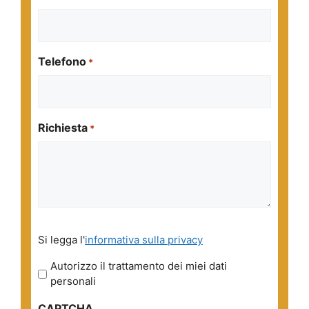
Telefono
*
Richiesta
*
Si
Si legga l'
informativa sulla privacy
legga
l'informativa
Autorizzo il trattamento dei miei dati
sulla
personali
privacy
CAPTCHA