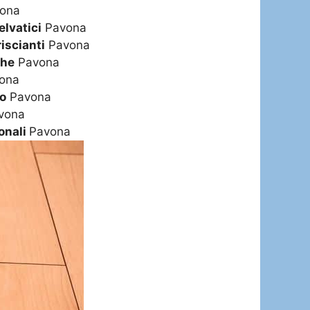
ona
elvatici
Pavona
riscianti
Pavona
che
Pavona
ona
vo
Pavona
vona
onali
Pavona