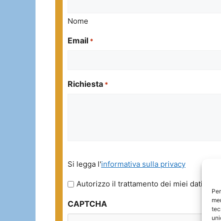
Nome
Email
*
Richiesta
*
Si
Si legga l'
informativa sulla privacy
legga
l'informativa
Autorizzo il trattamento dei miei dati pers
Per
sulla
mem
CAPTCHA
privacy
tec
*
uni