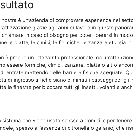
isultato
 nostra è un’azienda di comprovata esperienza nel sett
rattizzazione grazie agli anni di lavoro in questo panora
 chiamare in caso di bisogno per poter liberarsi in modo e
me le blatte, le cimici, le formiche, le zanzare etc. si
i non è proprio un intervento professionale ma un’attenzi
no essere formiche, cimici, zanzare, blatte o altro ancora
a di entrate mettendo delle barriere fisiche adeguate. Qu
ota di ingresso affiche siano eliminati i passaggi per gli 
e le finestre per bloccare tutti gli insetti, volanti e anche
 sistema che viene usato spesso a domicilio per tenere lo
ndele, spesso all’essenza di citronella o geranio, che risu