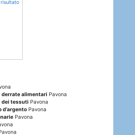
risultato
vona
i derrate alimentari
Pavona
 dei tessuti
Pavona
o d’argento
Pavona
narie
Pavona
avona
Pavona