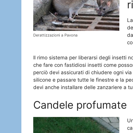
r
La
de
da
Derattizzazioni a Pavona
co
Il rimo sistema per liberarsi degli insett
che fare con fastidiosi insetti come posso
perciò devi assicurati di chiudere ogni vi
silicone e passare tutte le finestre e la pe
devi anche installare delle zanzariere a tutt
Candele profumate
Un
ca