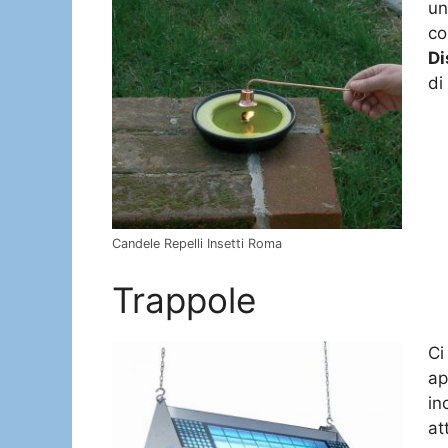
un
co
Di
di
Candele Repelli Insetti Roma
Trappole
Ci
ap
in
at