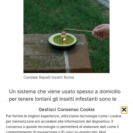
Candele Repelli Insetti Roma
Un sistema che viene usato spesso a domicilio
per tenere lontani gli insetti infestanti sono le
candele, spesso all’essenza di citronella o
Gestisci Consenso Cookie
geranio, che risultano piuttosto efficaci. Si tratta
Per fornire le migliori esperienze, utilizziamo tecnologie come i cookie
però di un sistema non professionale che non
per memorizzare e/o accedere alle informazioni del dispositivo. Il
consenso a queste tecnologie ci permetterà di elaborare dati come il
serve a molto se vi è una vera e propri a
comportamento di navigazione o ID unici su questo sito. Non