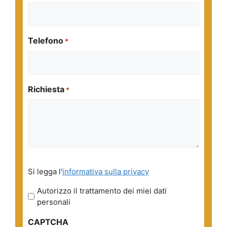
Telefono
*
Richiesta
*
Si
Si legga l'
informativa sulla privacy
legga
l'informativa
Autorizzo il trattamento dei miei dati
sulla
personali
privacy
CAPTCHA
*