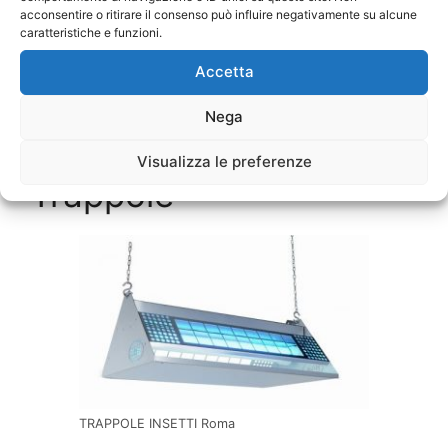
infestazione in corso. Solo prendendo contatto
acconsentire o ritirare il consenso può influire negativamente su alcune
caratteristiche e funzioni.
con la nostra realtà che vanta una pluriball
esperienza nella
Disinfestazione Quarto Miglio
Accetta
Roma
è possibile avere accesso ai protocolli
migliori personalizzati in base al tipo di
Nega
problema.
Visualizza le preferenze
Trappole
TRAPPOLE INSETTI Roma