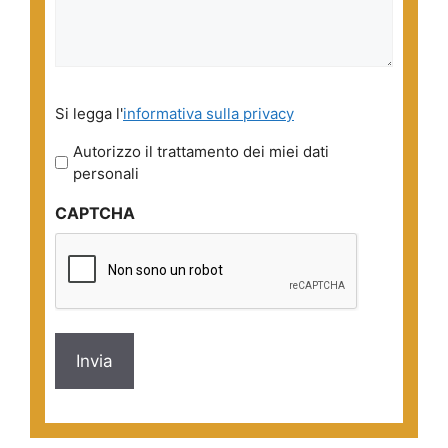
Si
Si legga l'
informativa sulla privacy
legga
l'informativa
Autorizzo il trattamento dei miei dati
sulla
personali
privacy
CAPTCHA
*