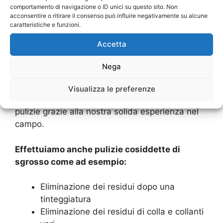
comportamento di navigazione o ID unici su questo sito. Non
igiene.
acconsentire o ritirare il consenso può influire negativamente su alcune
caratteristiche e funzioni.
Offriamo questo servizio tanto ai privati quanto
Accetta
alle aziende e sappiamo come differenziare la
nostra offerta in base alle specifiche esigenze
Nega
di ciascuna tipologia di cliente.
Visualizza le preferenze
Possiamo effettuare tutte queste tipologie di
pulizie grazie alla nostra solida esperienza nel
campo.
Effettuiamo anche pulizie cosiddette di
sgrosso come ad esempio:
Eliminazione dei residui dopo una
tinteggiatura
Eliminazione dei residui di colla e collanti