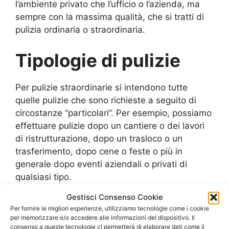
l’ambiente privato che l’ufficio o l’azienda, ma
sempre con la massima qualità, che si tratti di
pulizia ordinaria o straordinaria.
Tipologie di pulizie
Per pulizie straordinarie si intendono tutte
quelle pulizie che sono richieste a seguito di
circostanze “particolari”. Per esempio, possiamo
effettuare pulizie dopo un cantiere o dei lavori
di ristrutturazione, dopo un trasloco o un
trasferimento, dopo cene o feste o più in
generale dopo eventi aziendali o privati di
qualsiasi tipo.
Gestisci Consenso Cookie
Per pulizie ordinarie si intendono tutte quelle
Per fornire le migliori esperienze, utilizziamo tecnologie come i cookie
pulizie che contribuiscono a mantenere un
per memorizzare e/o accedere alle informazioni del dispositivo. Il
consenso a queste tecnologie ci permetterà di elaborare dati come il
ambiente al meglio del suo aspetto e della sua