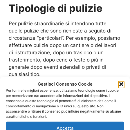
Tipologie di pulizie
Per pulizie straordinarie si intendono tutte
quelle pulizie che sono richieste a seguito di
circostanze “particolari”. Per esempio, possiamo
effettuare pulizie dopo un cantiere o dei lavori
di ristrutturazione, dopo un trasloco o un
trasferimento, dopo cene o feste o più in
generale dopo eventi aziendali o privati di
qualsiasi tipo.
Gestisci Consenso Cookie
Per pulizie ordinarie si intendono tutte quelle
Per fornire le migliori esperienze, utilizziamo tecnologie come i cookie
pulizie che contribuiscono a mantenere un
per memorizzare e/o accedere alle informazioni del dispositivo. Il
consenso a queste tecnologie ci permetterà di elaborare dati come il
ambiente al meglio del suo aspetto e della sua
comportamento di navigazione o ID unici su questo sito. Non
igiene.
acconsentire o ritirare il consenso può influire negativamente su alcune
caratteristiche e funzioni.
Offriamo questo servizio tanto ai privati quanto
Accetta