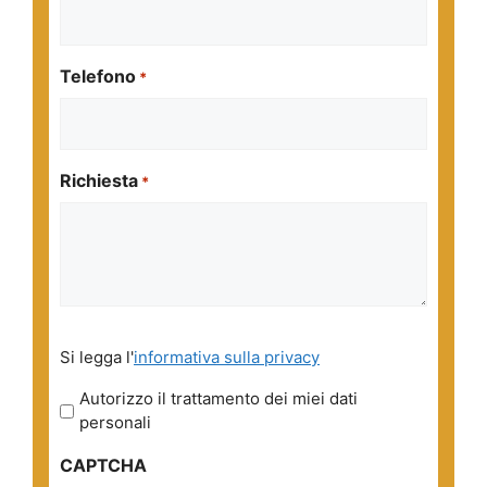
Telefono
*
Richiesta
*
Si
Si legga l'
informativa sulla privacy
legga
l'informativa
Autorizzo il trattamento dei miei dati
sulla
personali
privacy
CAPTCHA
*