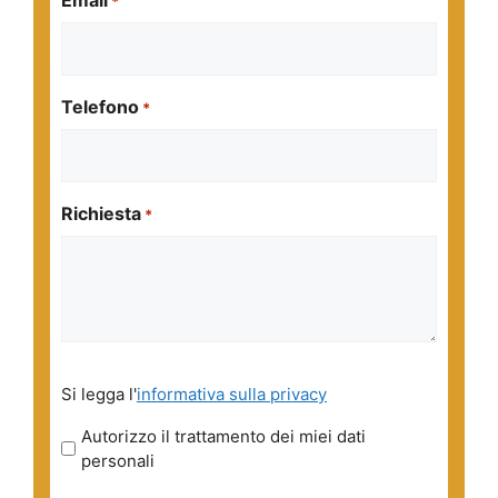
*
Telefono
*
Richiesta
*
Si
Si legga l'
informativa sulla privacy
legga
l'informativa
Autorizzo il trattamento dei miei dati
sulla
personali
privacy