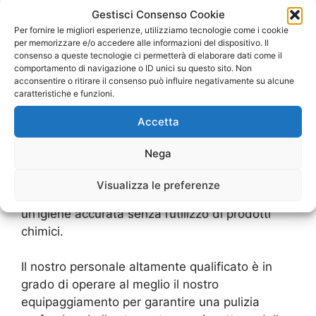
perfettamente pulita ed anche igienizzata (il
Gestisci Consenso Cookie
calore trasmesso dal vapore uccide all’istante
Per fornire le migliori esperienze, utilizziamo tecnologie come i cookie
tutti i batteri, funghi ed altri microorganismi).
per memorizzare e/o accedere alle informazioni del dispositivo. Il
consenso a queste tecnologie ci permetterà di elaborare dati come il
comportamento di navigazione o ID unici su questo sito. Non
Una comune operazione di pulizia si svolge
acconsentire o ritirare il consenso può influire negativamente su alcune
infatti in quattro fasi consecutive (lavaggio con
caratteristiche e funzioni.
acqua o detergenti, disinfezione con sostanze
Accetta
chimiche varie, risciacquo ed infine asciugatura)
mentre i processi di pulizie a vapore sono assai
Nega
più semplici e veloci,
Visualizza le preferenze
consentendo anche una pulizia profonda ed
un’igiene accurata senza l’utilizzo di prodotti
chimici.
Il nostro personale altamente qualificato è in
grado di operare al meglio il nostro
equipaggiamento per garantire una pulizia