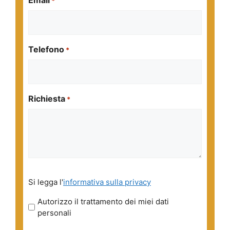
*
Telefono
*
Richiesta
*
Si
Si legga l'
informativa sulla privacy
legga
l'informativa
Autorizzo il trattamento dei miei dati
sulla
personali
privacy