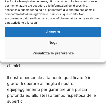
tutti i batteri, funghi ed altri microorganismi).
Per fornire le migliori esperienze, utilizziamo tecnologie come i cookie
per memorizzare e/o accedere alle informazioni del dispositivo. Il
consenso a queste tecnologie ci permetterà di elaborare dati come il
Una comune operazione di pulizia si svolge
comportamento di navigazione o ID unici su questo sito. Non
infatti in quattro fasi consecutive (lavaggio con
acconsentire o ritirare il consenso può influire negativamente su alcune
caratteristiche e funzioni.
acqua o detergenti, disinfezione con sostanze
chimiche varie, risciacquo ed infine asciugatura)
Accetta
mentre i processi di pulizie a vapore sono assai
più semplici e veloci,
Nega
Visualizza le preferenze
consentendo anche una pulizia profonda ed
un’igiene accurata senza l’utilizzo di prodotti
chimici.
Il nostro personale altamente qualificato è in
grado di operare al meglio il nostro
equipaggiamento per garantire una pulizia
profonda ed allo stesso tempo rispettosa delle
superfici..