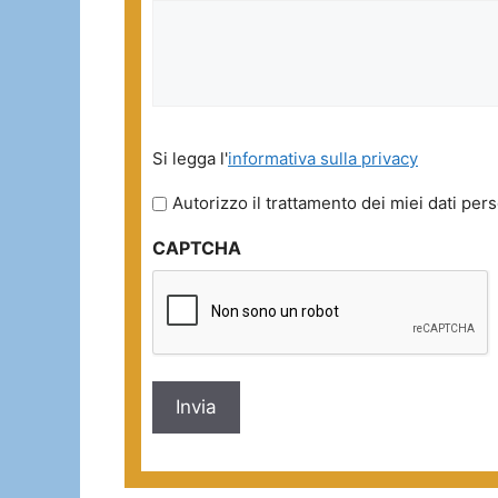
Si
Si legga l'
informativa sulla privacy
legga
l'informativa
Autorizzo il trattamento dei miei dati pers
sulla
CAPTCHA
privacy
*