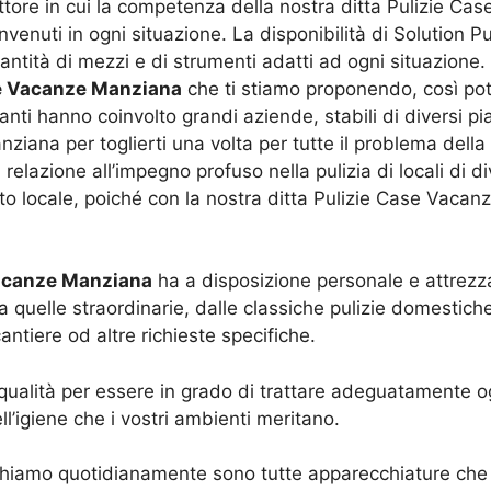
ettore in cui la competenza della nostra ditta Pulizie C
envenuti in ogni situazione. La disponibilità di Solution P
tità di mezzi e di strumenti adatti ad ogni situazione. 
e Vacanze Manziana
che ti stiamo proponendo, così po
rtanti hanno coinvolto grandi aziende, stabili di diversi pi
ana per toglierti una volta per tutte il problema della pu
 relazione all’impegno profuso nella pulizia di locali di d
cato locale, poiché con la nostra ditta Pulizie Case Vaca
Vacanze Manziana
ha a disposizione personale e attrezza
e a quelle straordinarie, dalle classiche pulizie domestic
ntiere od altre richieste specifiche.
qualità per essere in grado di trattare adeguatamente og
l’igiene che i vostri ambienti meritano.
hiamo quotidianamente sono tutte apparecchiature che p