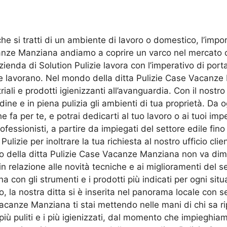
a che si tratti di un ambiente di lavoro o domestico, l’i
canze Manziana andiamo a coprire un varco nel mercato cit
zienda di Solution Pulizie lavora con l’imperativo di porta
e lavorano. Nel mondo della ditta Pulizie Case Vacanze M
riali e prodotti igienizzanti all’avanguardia. Con il nostr
dine e in piena pulizia gli ambienti di tua proprietà. D
a per te, e potrai dedicarti al tuo lavoro o ai tuoi impegn
essionisti, a partire da impiegati del settore edile fino
ie per inoltrare la tua richiesta al nostro ufficio clienti,
sso della ditta Pulizie Case Vacanze Manziana non va dim
n relazione alle novità tecniche e ai miglioramenti del s
con gli strumenti e i prodotti più indicati per ogni situa
la nostra ditta si è inserita nel panorama locale con ser
acanze Manziana ti stai mettendo nelle mani di chi sa ri
ù puliti e i più igienizzati, dal momento che impieghiamo 