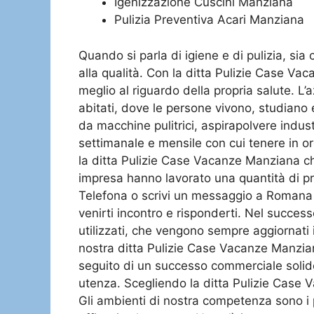
Igenizzazione Cuscini Manziana
Pulizia Preventiva Acari Manziana
Quando si parla di igiene e di pulizia, si
alla qualità. Con la ditta Pulizie Case Va
meglio al riguardo della propria salute. L’a
abitati, dove le persone vivono, studiano 
da macchine pulitrici, aspirapolvere indust
settimanale e mensile con cui tenere in or
la ditta Pulizie Case Vacanze Manziana che f
impresa hanno lavorato una quantità di prof
Telefona o scrivi un messaggio a Romana Puliz
venirti incontro e risponderti. Nel succe
utilizzati, che vengono sempre aggiornati i
nostra ditta Pulizie Case Vacanze Manziana 
seguito di un successo commerciale solido, 
utenza. Scegliendo la ditta Pulizie Case V
Gli ambienti di nostra competenza sono i pi