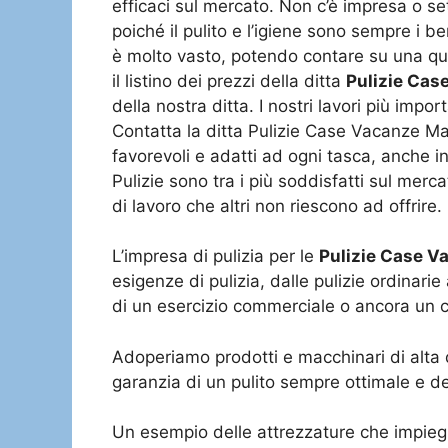
efficaci sul mercato. Non c’è impresa o s
poiché il pulito e l’igiene sono sempre i b
è molto vasto, potendo contare su una quan
il listino dei prezzi della ditta
Pulizie Cas
della nostra ditta. I nostri lavori più impo
Contatta la ditta Pulizie Case Vacanze Manzi
favorevoli e adatti ad ogni tasca, anche in
Pulizie sono tra i più soddisfatti sul mer
di lavoro che altri non riescono ad offrire.
L’impresa di pulizia per le
Pulizie Case 
esigenze di pulizia, dalle pulizie ordinari
di un esercizio commerciale o ancora un ca
Adoperiamo prodotti e macchinari di alta 
garanzia di un pulito sempre ottimale e del
Un esempio delle attrezzature che impieg