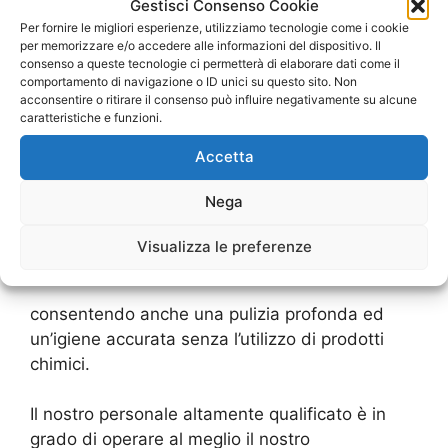
Gestisci Consenso Cookie
nulla se non acqua e lascia una superficie
Per fornire le migliori esperienze, utilizziamo tecnologie come i cookie
perfettamente pulita ed anche igienizzata (il
per memorizzare e/o accedere alle informazioni del dispositivo. Il
calore trasmesso dal vapore uccide all’istante
consenso a queste tecnologie ci permetterà di elaborare dati come il
comportamento di navigazione o ID unici su questo sito. Non
tutti i batteri, funghi ed altri microorganismi).
acconsentire o ritirare il consenso può influire negativamente su alcune
caratteristiche e funzioni.
Una comune operazione di pulizia si svolge
Accetta
infatti in quattro fasi consecutive (lavaggio con
acqua o detergenti, disinfezione con sostanze
Nega
chimiche varie, risciacquo ed infine asciugatura)
mentre i processi di pulizie a vapore sono assai
Visualizza le preferenze
più semplici e veloci,
consentendo anche una pulizia profonda ed
un’igiene accurata senza l’utilizzo di prodotti
chimici.
Il nostro personale altamente qualificato è in
grado di operare al meglio il nostro