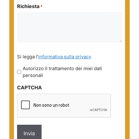
Richiesta
*
Si
Si legga l'
informativa sulla privacy
legga
l'informativa
Autorizzo il trattamento dei miei dati
sulla
personali
privacy
CAPTCHA
*