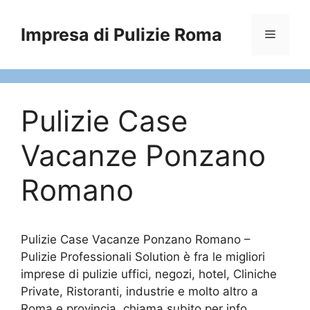
Vai
al
Impresa di Pulizie Roma
Menu
contenuto
Pulizie Case
Vacanze Ponzano
Romano
Pulizie Case Vacanze Ponzano Romano –
Pulizie Professionali Solution è fra le migliori
imprese di pulizie uffici, negozi, hotel, Cliniche
Private, Ristoranti, industrie e molto altro a
Roma e provincia, chiama subito per info