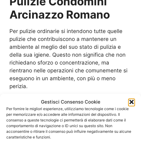
Pulizie Condomini
Arcinazzo Romano
Per pulizie ordinarie si intendono tutte quelle
pulizie che contribuiscono a mantenere un
ambiente al meglio del suo stato di pulizia e
della sua igiene. Questo non significa che non
richiedano sforzo o concentrazione, ma
rientrano nelle operazioni che comunemente si
eseguono in un ambiente, con più o meno
perizia.
Gestisci Consenso Cookie
Per pulizie straordinarie si intendono tutte
Per fornire le migliori esperienze, utilizziamo tecnologie come i cookie
quelle pulizie che si rendono necessarie solo in
per memorizzare e/o accedere alle informazioni del dispositivo. Il
determinate circostanze. Ad esempio, quando
consenso a queste tecnologie ci permetterà di elaborare dati come il
si devono effettuare delle pulizie dopo un
comportamento di navigazione o ID unici su questo sito. Non
acconsentire o ritirare il consenso può influire negativamente su alcune
cantiere o dei lavori di ristrutturazione, dopo un
caratteristiche e funzioni.