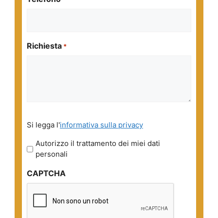
Richiesta
*
Si
Si legga l'
informativa sulla privacy
legga
l'informativa
Autorizzo il trattamento dei miei dati
sulla
personali
privacy
CAPTCHA
*