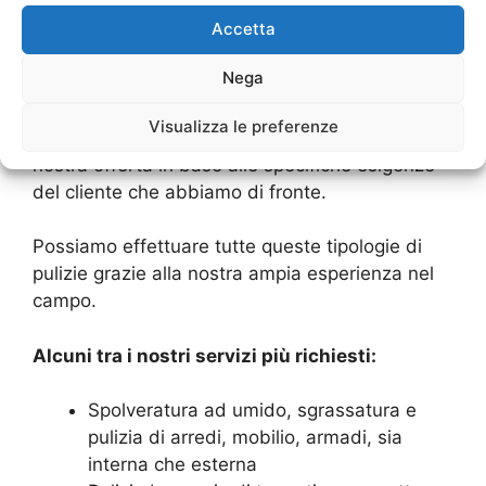
trasloco o un trasferimento, dopo cene o feste o
più in generale dopo eventi aziendali o privati di
Accetta
qualsiasi tipo.
Nega
Offriamo i nostri servizi tanto ai privati quanto
Visualizza le preferenze
alle aziende e sappiamo come differenziare la
nostra offerta in base alle specifiche esigenze
del cliente che abbiamo di fronte.
Possiamo effettuare tutte queste tipologie di
pulizie grazie alla nostra ampia esperienza nel
campo.
Alcuni tra i nostri servizi più richiesti:
Spolveratura ad umido, sgrassatura e
pulizia di arredi, mobilio, armadi, sia
interna che esterna