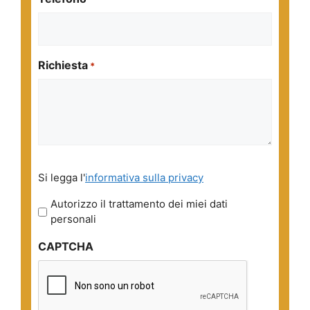
Richiesta
*
Si
Si legga l'
informativa sulla privacy
legga
l'informativa
Autorizzo il trattamento dei miei dati
sulla
personali
privacy
CAPTCHA
*