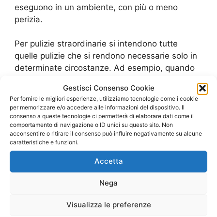
eseguono in un ambiente, con più o meno
perizia.
Per pulizie straordinarie si intendono tutte
quelle pulizie che si rendono necessarie solo in
determinate circostanze. Ad esempio, quando
si devono effettuare delle pulizie dopo un
Gestisci Consenso Cookie
cantiere o dei lavori di ristrutturazione, dopo un
Per fornire le migliori esperienze, utilizziamo tecnologie come i cookie
trasloco o un trasferimento, dopo cene o feste o
per memorizzare e/o accedere alle informazioni del dispositivo. Il
più in generale dopo eventi aziendali o privati di
consenso a queste tecnologie ci permetterà di elaborare dati come il
comportamento di navigazione o ID unici su questo sito. Non
qualsiasi tipo.
acconsentire o ritirare il consenso può influire negativamente su alcune
caratteristiche e funzioni.
Offriamo i nostri servizi tanto ai privati quanto
Accetta
alle aziende e sappiamo come differenziare la
nostra offerta in base alle specifiche esigenze
Nega
del cliente che abbiamo di fronte.
Visualizza le preferenze
Possiamo effettuare tutte queste tipologie di