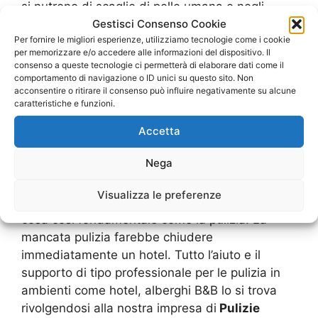
si nutrono di scaglie di pelle umana e negli
Gestisci Consenso Cookie
alberghi non puliti a sufficienza, ce n’è in
Per fornire le migliori esperienze, utilizziamo tecnologie come i cookie
abbondanza. I nostri macchinari con cui
per memorizzare e/o accedere alle informazioni del dispositivo. Il
dotiamo gli addetti hanno diverse funzioni come
consenso a queste tecnologie ci permetterà di elaborare dati come il
quella al vapore. Una macchina a vapore
comportamento di navigazione o ID unici su questo sito. Non
acconsentire o ritirare il consenso può influire negativamente su alcune
sprigiona vapore acqueo ad alte temperature
caratteristiche e funzioni.
che serve per disinfettare e uccide tutti i germi
e batteri, nonché infestanti come le fastidiose
Accetta
cimici dei letti. Un’accurata pulciai permette a
Nega
un hotel ti ricevere migliori recensioni: una
struttura ricettiva che ospita persone da tutto il
Visualizza le preferenze
mondo non può permettersi di sgarrare su una
cosa così fondamentale come la pulizia. La
mancata pulizia farebbe chiudere
immediatamente un hotel. Tutto l’aiuto e il
supporto di tipo professionale per le pulizia in
ambienti come hotel, alberghi B&B lo si trova
rivolgendosi alla nostra impresa di
Pulizie