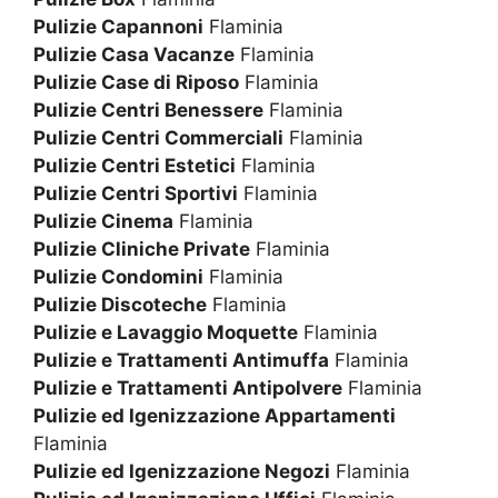
Pulizie Capannoni
Flaminia
Pulizie Casa Vacanze
Flaminia
Pulizie Case di Riposo
Flaminia
Pulizie Centri Benessere
Flaminia
Pulizie Centri Commerciali
Flaminia
Pulizie Centri Estetici
Flaminia
Pulizie Centri Sportivi
Flaminia
Pulizie Cinema
Flaminia
Pulizie Cliniche Private
Flaminia
Pulizie Condomini
Flaminia
Pulizie Discoteche
Flaminia
Pulizie e Lavaggio Moquette
Flaminia
Pulizie e Trattamenti Antimuffa
Flaminia
Pulizie e Trattamenti Antipolvere
Flaminia
Pulizie ed Igenizzazione Appartamenti
Flaminia
Pulizie ed Igenizzazione Negozi
Flaminia