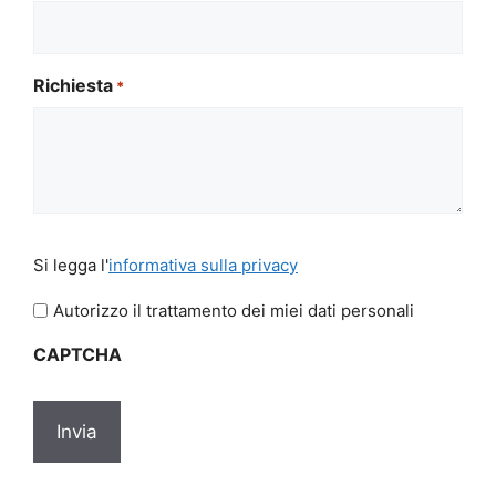
Richiesta
*
Si
Si legga l'
informativa sulla privacy
legga
l'informativa
Autorizzo il trattamento dei miei dati personali
sulla
CAPTCHA
privacy
*