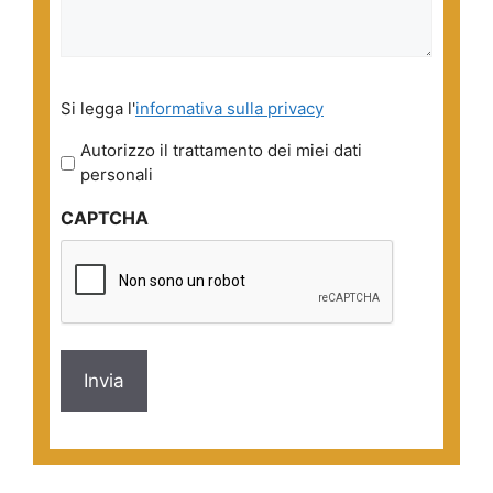
Si
Si legga l'
informativa sulla privacy
legga
l'informativa
Autorizzo il trattamento dei miei dati
sulla
personali
privacy
CAPTCHA
*