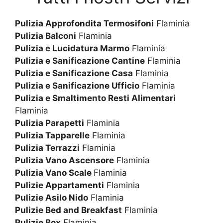
Pulizia Approfondita Termosifoni
Flaminia
Pulizia Balconi
Flaminia
Pulizia e Lucidatura Marmo
Flaminia
Pulizia e Sanificazione Cantine
Flaminia
Pulizia e Sanificazione Casa
Flaminia
Pulizia e Sanificazione Ufficio
Flaminia
Pulizia e Smaltimento Resti Alimentari
Flaminia
Pulizia Parapetti
Flaminia
Pulizia Tapparelle
Flaminia
Pulizia Terrazzi
Flaminia
Pulizia Vano Ascensore
Flaminia
Pulizia Vano Scale
Flaminia
Pulizie Appartamenti
Flaminia
Pulizie Asilo Nido
Flaminia
Pulizie Bed and Breakfast
Flaminia
Pulizie Box
Flaminia