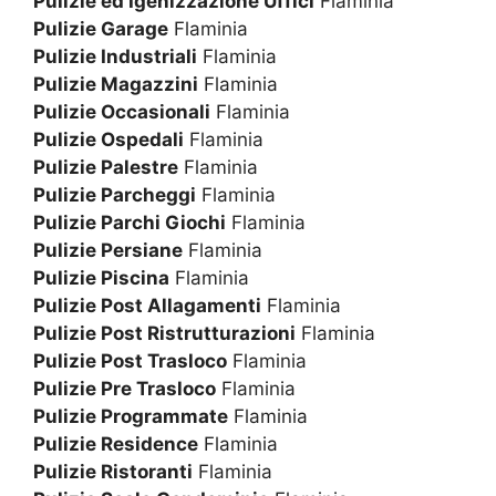
Pulizie ed Igenizzazione Uffici
Flaminia
Pulizie Garage
Flaminia
Pulizie Industriali
Flaminia
Pulizie Magazzini
Flaminia
Pulizie Occasionali
Flaminia
Pulizie Ospedali
Flaminia
Pulizie Palestre
Flaminia
Pulizie Parcheggi
Flaminia
Pulizie Parchi Giochi
Flaminia
Pulizie Persiane
Flaminia
Pulizie Piscina
Flaminia
Pulizie Post Allagamenti
Flaminia
Pulizie Post Ristrutturazioni
Flaminia
Pulizie Post Trasloco
Flaminia
Pulizie Pre Trasloco
Flaminia
Pulizie Programmate
Flaminia
Pulizie Residence
Flaminia
Pulizie Ristoranti
Flaminia