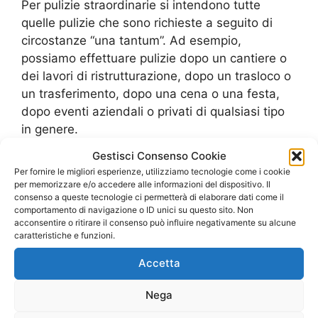
Per pulizie straordinarie si intendono tutte
quelle pulizie che sono richieste a seguito di
circostanze “una tantum”. Ad esempio,
possiamo effettuare pulizie dopo un cantiere o
dei lavori di ristrutturazione, dopo un trasloco o
un trasferimento, dopo una cena o una festa,
dopo eventi aziendali o privati di qualsiasi tipo
in genere.
Gestisci Consenso Cookie
Offriamo questo servizio tanto ai privati quanto
Per fornire le migliori esperienze, utilizziamo tecnologie come i cookie
alle aziende e sappiamo come differenziare il
per memorizzare e/o accedere alle informazioni del dispositivo. Il
consenso a queste tecnologie ci permetterà di elaborare dati come il
nostro servizio in base alle specifiche esigenze
comportamento di navigazione o ID unici su questo sito. Non
di ciascuna tipologia di cliente.
acconsentire o ritirare il consenso può influire negativamente su alcune
caratteristiche e funzioni.
Possiamo effettuare tutte queste tipologie di
Accetta
pulizie grazie al know how da noi maturato ed
alla nostra esperienza nel settore.
Nega