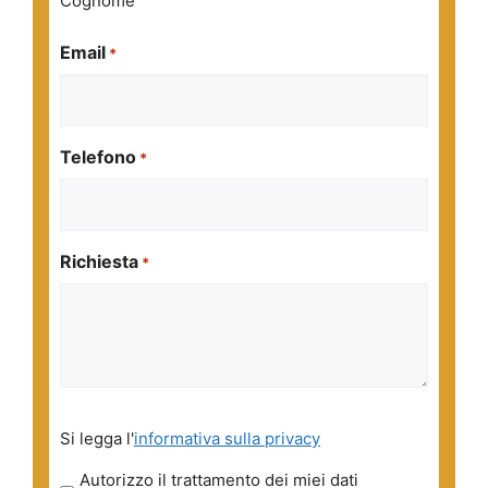
Cognome
Email
*
Telefono
*
Richiesta
*
Si
Si legga l'
informativa sulla privacy
legga
l'informativa
Autorizzo il trattamento dei miei dati