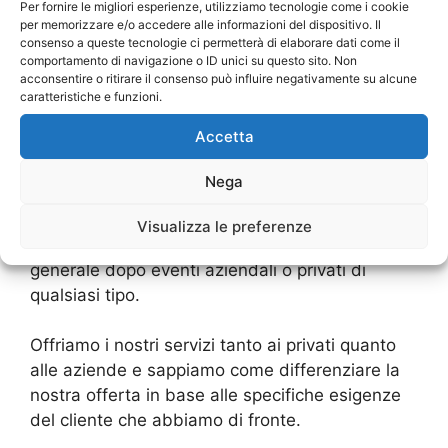
Per fornire le migliori esperienze, utilizziamo tecnologie come i cookie
ambiente al meglio del suo stato di pulizia e
per memorizzare e/o accedere alle informazioni del dispositivo. Il
della sua igiene.
consenso a queste tecnologie ci permetterà di elaborare dati come il
comportamento di navigazione o ID unici su questo sito. Non
acconsentire o ritirare il consenso può influire negativamente su alcune
Per pulizie straordinarie si intendono tutte
caratteristiche e funzioni.
quelle pulizie che si rendono necessarie in
Accetta
seguito ad eventi non comuni (o non
continuativi). Ad esempio, quando si devono
Nega
effettuare delle pulizie dopo un cantiere o dei
lavori di ristrutturazione, dopo un trasloco o un
Visualizza le preferenze
trasferimento, dopo cene o feste o più in
generale dopo eventi aziendali o privati di
qualsiasi tipo.
Offriamo i nostri servizi tanto ai privati quanto
alle aziende e sappiamo come differenziare la
nostra offerta in base alle specifiche esigenze
del cliente che abbiamo di fronte.