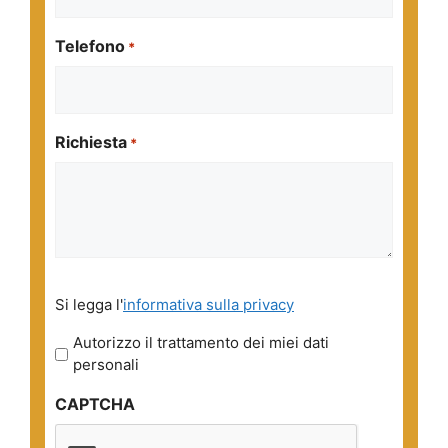
Telefono
*
Richiesta
*
Si
Si legga l'
informativa sulla privacy
legga
l'informativa
Autorizzo il trattamento dei miei dati
sulla
personali
privacy
CAPTCHA
*